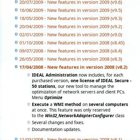
20/07/2009 - New features in version 2009 (v9.6)
16/06/2009 - New features in version 2009 (v9.5)
18/05/2009 - New features in version 2009 (v9.3)
20/04/2009 - New features in version 2009 (v9.2)
02/01/2009 - New features in version 2009 (v9.0)
01/10/2008 - New features in version 2008 (v8.45)
09/07/2008 - New features in version 2008 (v8.4)
26/05/2008 - New features in version 2008 (v8.3)
17/04/2008 - New features in version 2008 (v8.2)
IDEAL Administration
now includes, for each
purchased version,
one license of IDEAL Secure -
50 stations
, our new tool to manage the
optimization of network servers and client PCs.
Menu
Optimize
Execute
a
WMI method
on
several computers
at once. This feature was only reserved
to the
Win32_NetworkAdapterConfigurer
class
Several changes and fixes.
Documentation updates.
11/03/2008 - New features in version 2008 (v8.1)