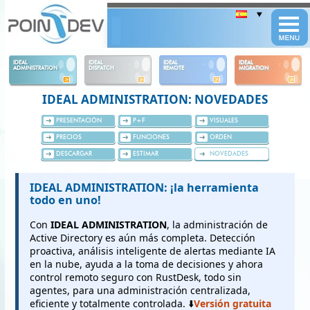
Panneau de gestion des cookies
IDEAL
IDEAL
IDEAL
IDEAL
ADMINISTRATION
DISPATCH
REMOTE
MIGRATION
IDEAL ADMINISTRATION: NOVEDADES
PRESENTACIÓN
P+F
VISUALES
PRECIOS
FUNCIONES
ORDEN
DESCARGAR
ESTIMAR
NOVEDADES
IDEAL ADMINISTRATION: ¡la herramienta
todo en uno!
Con
IDEAL ADMINISTRATION
, la administración de
Active Directory es aún más completa. Detección
proactiva, análisis inteligente de alertas mediante IA
en la nube, ayuda a la toma de decisiones y ahora
control remoto seguro con RustDesk, todo sin
agentes, para una administración centralizada,
eficiente y totalmente controlada. ⬇️
Versión gratuita