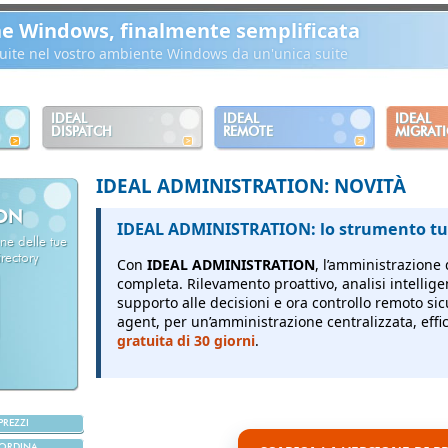
ne Windows, finalmente semplificata
ibuite nel vostro ambiente Windows da un'unica suite
IDEAL
IDEAL
IDEAL
DISPATCH
REMOTE
MIGRAT
IDEAL ADMINISTRATION: NOVITÀ
ION
IDEAL ADMINISTRATION: lo strumento tut
ne delle tue
rectory
Con
IDEAL ADMINISTRATION
, l’amministrazione 
completa.
Rilevamento proattivo, analisi intellige
supporto alle decisioni e ora controllo remoto sic
agent, per un’amministrazione centralizzata, effici
gratuita di 30 giorni
.
PREZZI
ORDINA