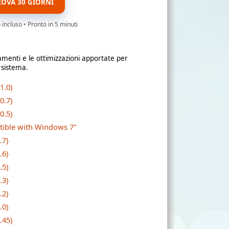
ROVA 30 GIORNI
ncluso • Pronto in 5 minuti
amenti e le ottimizzazioni apportate per
 sistema.
1.0)
0.7)
0.5)
atible with Windows 7"
.7)
.6)
.5)
.3)
.2)
.0)
.45)