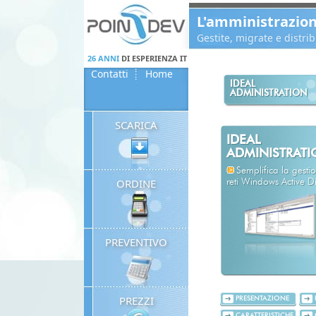
Panneau de gestion des cookies
L'amministrazio
Gestite, migrate e distr
26 ANNI
DI ESPERIENZA IT
Contatti
Home
IDEAL
ADMINISTRATION
SCARICA
IDEAL
ADMINISTRAT
Semplifica la gestio
ORDINE
reti Windows Active Di
PREVENTIVO
PREZZI
PRESENTAZIONE
CARATTERISTICHE