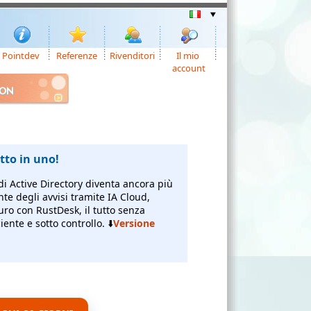
Pointdev
Referenze
Rivenditori
Il mio
account
ION
to in uno!
di Active Directory diventa ancora più
nte degli avvisi tramite IA Cloud,
uro con RustDesk, il tutto senza
ente e sotto controllo. ⬇️
Versione