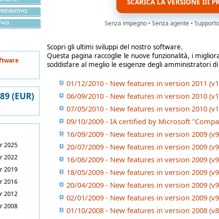
SCARICA LA VERSIONE DI P
PREVENTIVO
Senza impegno • Senza agente • Supporto i
FAQ
Scopri gli ultimi sviluppi del nostro software.
Questa pagina raccoglie le nuove funzionalità, i miglior
ftware
soddisfare al meglio le esigenze degli amministratori di
01/12/2010 - New features in version 2011 (v1
389 (EUR)
06/09/2010 - New features in version 2010 (v1
07/05/2010 - New features in version 2010 (v1
09/10/2009 - IA certified by Microsoft "Comp
16/09/2009 - New features in version 2009 (v9
r 2025
20/07/2009 - New features in version 2009 (v9
r 2022
16/06/2009 - New features in version 2009 (v9
r 2019
18/05/2009 - New features in version 2009 (v9
r 2016
20/04/2009 - New features in version 2009 (v9
r 2012
02/01/2009 - New features in version 2009 (v9
r 2008
01/10/2008 - New features in version 2008 (v8