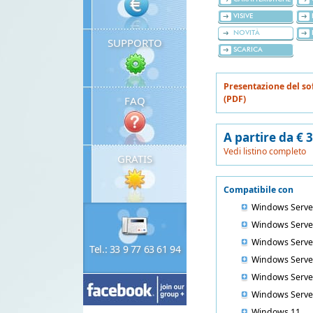
VISIVE
NOVITÀ
SUPPORTO
SCARICA
Presentazione del so
(PDF)
FAQ
A partire da € 
Vedi listino completo
GRATIS
Compatibile con
Windows Serve
Windows Serve
Windows Serve
Tel.: 33 9 77 63 61 94
Windows Serve
Windows Serve
Windows Serve
Windows 11