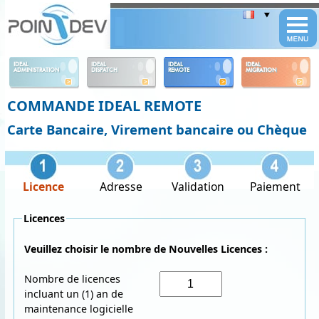
Panneau de gestion des cookies
IDEAL
IDEAL
IDEAL
IDEAL
ADMINISTRATION
DISPATCH
REMOTE
MIGRATION
COMMANDE IDEAL REMOTE
Carte Bancaire, Virement bancaire ou Chèque
Licence
Adresse
Validation
Paiement
Licences
Veuillez choisir le nombre de Nouvelles Licences :
Nombre de licences
incluant un (1) an de
maintenance logicielle