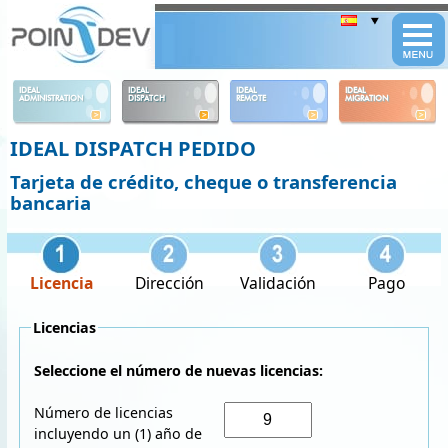
Panneau de gestion des cookies
IDEAL
IDEAL
IDEAL
IDEAL
ADMINISTRATION
DISPATCH
REMOTE
MIGRATION
IDEAL DISPATCH PEDIDO
Tarjeta de crédito, cheque o transferencia
bancaria
Licencia
Dirección
Validación
Pago
Licencias
Seleccione el número de nuevas licencias:
Número de licencias
incluyendo un (1) año de