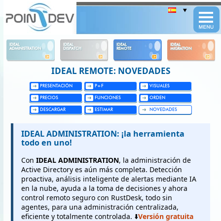
Panneau de gestion des cookies
IDEAL
IDEAL
IDEAL
IDEAL
ADMINISTRATION
DISPATCH
REMOTE
MIGRATION
IDEAL REMOTE: NOVEDADES
PRESENTACIÓN
P+F
VISUALES
PRECIOS
FUNCIONES
ORDEN
DESCARGAR
ESTIMAR
NOVEDADES
IDEAL ADMINISTRATION: ¡la herramienta
todo en uno!
Con
IDEAL ADMINISTRATION
, la administración de
Active Directory es aún más completa. Detección
proactiva, análisis inteligente de alertas mediante IA
en la nube, ayuda a la toma de decisiones y ahora
control remoto seguro con RustDesk, todo sin
agentes, para una administración centralizada,
eficiente y totalmente controlada. ⬇️
Versión gratuita