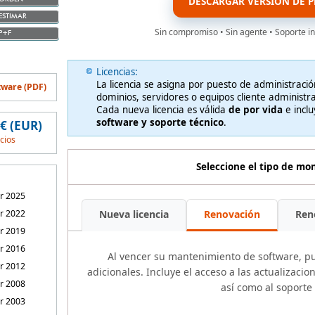
DESCARGAR VERSIÓN DE P
ESTIMAR
Sin compromiso • Sin agente • Soporte in
P+F
Licencias:
La licencia se asigna por puesto de administraci
tware (PDF)
dominios, servidores o equipos cliente administr
Cada nueva licencia es válida
de por vida
e incl
software y soporte técnico
.
 € (EUR)
ecios
Seleccione el tipo de m
r 2025
r 2022
Nueva licencia
Renovación
Ren
r 2019
r 2016
Al vencer su mantenimiento de software, p
r 2012
adicionales. Incluye el acceso a las actualizaci
r 2008
así como al soporte 
r 2003