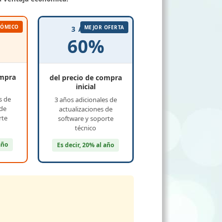
NÓMICO
MEJOR OFERTA
3 AÑOS
60%
ompra
del precio de compra
inicial
s de
3 años adicionales de
 de
actualizaciones de
rte
software y soporte
técnico
año
Es decir, 20% al año