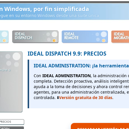
n Windows, por fin simplificada
iegue en su entorno Windows desde una suite única
IDEAL
IDEAL
IDEAL
DISPATCH
REMOTE
MIGRAT
IDEAL DISPATCH 9.9: PRECIOS
IDEAL ADMINISTRATION: ¡la herramienta
tware a
Con
IDEAL ADMINISTRATION
, la administración
completa. Detección proactiva, análisis inteligen
ayuda a la toma de decisiones y ahora control r
agentes, para una administración centralizada, e
controlada. ⬇️
Versión gratuita de 30 días
.
PRECIOS
ORDEN