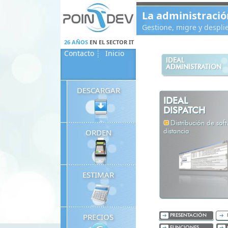
Panneau de gestion des cookies
La administració
Gestione, migre y despl
26 AÑOS
EN EL SECTOR IT
Contacto
Inicio
IDEAL
ADMINISTRATION
DESCARGAR
IDEAL
DISPATCH
Distribución de sof
ORDEN
distancia
ESTIMAR
PRECIOS
PRESENTACIÓN
FUNCIONES