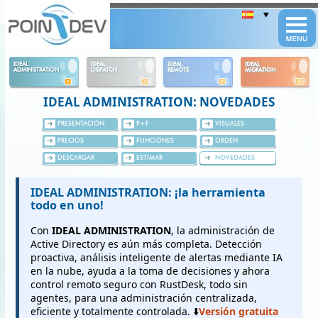
Panneau de gestion des cookies
IDEAL
IDEAL
IDEAL
IDEAL
ADMINISTRATION
DISPATCH
REMOTE
MIGRATION
IDEAL ADMINISTRATION: NOVEDADES
PRESENTACIÓN
P+F
VISUALES
PRECIOS
FUNCIONES
ORDEN
DESCARGAR
ESTIMAR
NOVEDADES
IDEAL ADMINISTRATION: ¡la herramienta
todo en uno!
Con
IDEAL ADMINISTRATION
, la administración de
Active Directory es aún más completa. Detección
proactiva, análisis inteligente de alertas mediante IA
en la nube, ayuda a la toma de decisiones y ahora
control remoto seguro con RustDesk, todo sin
agentes, para una administración centralizada,
eficiente y totalmente controlada. ⬇️
Versión gratuita