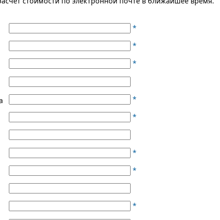
асчет стоимости по электронной почте в ближайшее время.
*
*
*
*
а
*
*
*
*