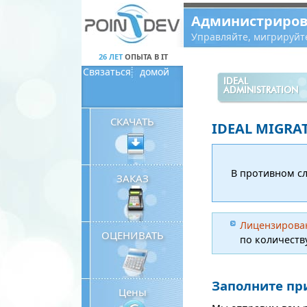
Panneau de gestion des cookies
Администриров
Управляйте, мигрируйт
26 ЛЕТ
ОПЫТА В IT
Связаться
домой
IDEAL
ADMINISTRATION
СКАЧАТЬ
IDEAL MIGRA
В противном с
ЗАКАЗ
Лицензирова
ОЦЕНИВАТЬ
по количеств
Заполните пр
Цены