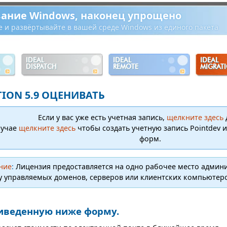
ание Windows, наконец упрощено
е и развёртывайте в вашей среде Windows из единого пакета
IDEAL
IDEAL
IDEAL
DISPATCH
REMOTE
MIGRAT
TION 5.9 ОЦЕНИВАТЬ
Если у вас уже есть учетная запись,
щелкните здесь
лучае
щелкните здесь
чтобы создать учетную запись Pointdev 
форм.
ние
:
Лицензия предоставляется на одно рабочее место админ
у управляемых доменов, серверов или клиентских компьютер
иведенную ниже форму.