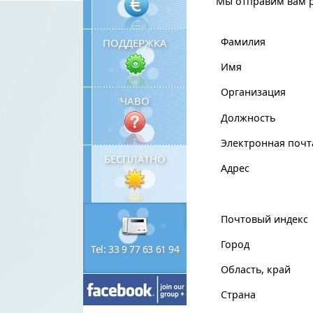
Мы отправим вам р
Фамилия
ПОДДЕРЖКА
Имя
Организация
ЧАВО
Должность
Электронная почт
БЕСПЛАТНО
Адрес
Почтовый индекс
Город
Tel: 33 9 77 63 61 94
Область, край
Страна