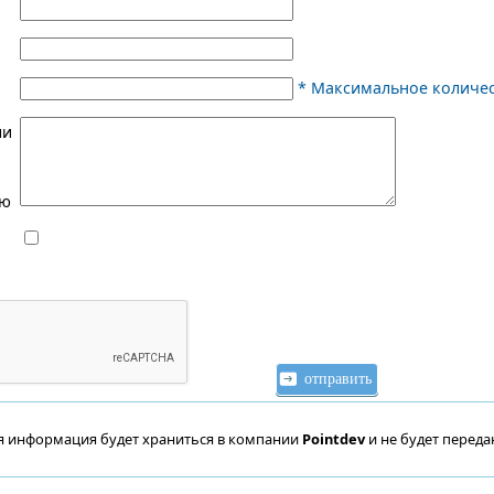
*
Максимальное количес
ли
ию
я информация будет храниться в компании
Pointdev
и не будет переда