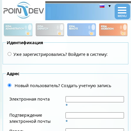
Panneau de gestion des cookies
IDEAL
IDEAL
IDEAL
IDEAL
ADMINISTRATION
DISPATCH
REMOTE
MIGRATION
Идентификация
Уже зарегистрировались? Войдите в систему:
Адрес
Новый пользователь? Создать учетную запись
Электронная почта
*
Подтверждение
электронной почты
*