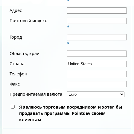
*
Адрес
Почтовый индекс
*
Город
*
Область, край
Страна
Телефон
Факс
Предпочитаемая валюта
Я являюсь торговым посредником и хотел бы
продавать программы Pointdev своим
клиентам