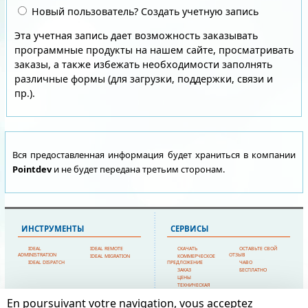
Новый пользователь? Создать учетную запись
Эта учетная запись дает возможность заказывать
программные продукты на нашем сайте, просматривать
заказы, а также избежать необходимости заполнять
различные формы (для загрузки, поддержки, связи и
пр.).
Вся предоставленная информация будет храниться в компании
Pointdev
и не будет передана третьим сторонам.
ИНСТРУМЕНТЫ
СЕРВИСЫ
IDEAL
IDEAL REMOTE
СКАЧАТЬ
ОСТАВЬТЕ СВОЙ
ADMINISTRATION
ОТЗЫВ
IDEAL MIGRATION
КОММЕРЧЕСКОЕ
IDEAL DISPATCH
ПРЕДЛОЖЕНИЕ
ЧАВО
ЗАКАЗ
БЕСПЛАТНО
ЦЕНЫ
ТЕХНИЧЕСКАЯ
ПОДДЕРЖКА
En poursuivant votre navigation, vous acceptez