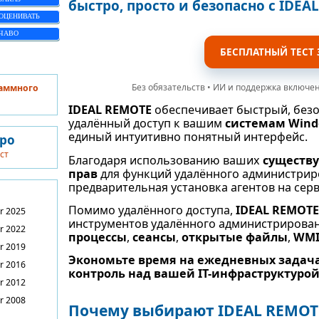
быстро, просто и безопасно с IDEA
ОЦЕНИВАТЬ
ЧАВО
БЕСПЛАТНЫЙ ТЕСТ 
Без обязательств • ИИ и поддержка включены
раммного
IDEAL REMOTE
обеспечивает быстрый, без
удалённый доступ к вашим
системам Wind
единый интуитивно понятный интерфейс.
вро
ст
Благодаря использованию ваших
существ
прав
для функций удалённого администрир
предварительная установка агентов на серв
Помимо удалённого доступа,
IDEAL REMOT
r 2025
инструментов удалённого администрирова
r 2022
процессы
,
сеансы
,
открытые файлы
,
WM
r 2019
Экономьте время на ежедневных задача
r 2016
контроль над вашей IT-инфраструктурой
r 2012
r 2008
Почему выбирают IDEAL REMOT