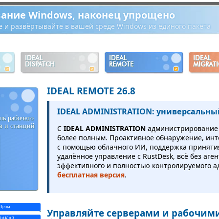
ание Windows, наконец упрощено
е и развёртывайте в вашей среде Windows из единого пакета
IDEAL
IDEAL
IDEAL
DISPATCH
REMOTE
MIGRAT
IDEAL REMOTE 26.8
IDEAL ADMINISTRATION: универсальны
ль рабочего
в и станций
С
IDEAL ADMINISTRATION
администрирование A
более полным. Проактивное обнаружение, ин
с помощью облачного ИИ, поддержка приняти
удалённое управление с RustDesk, всё без аге
эффективного и полностью контролируемого а
бесплатная версия
.
Цены
Управляйте серверами и рабочим
ЗАКАЗ