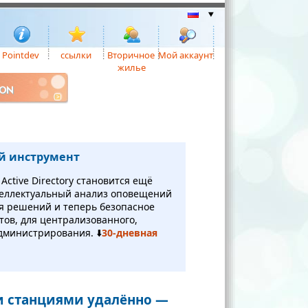
Pointdev
ссылки
Вторичное
Мой аккаунт
жилье
ION
й инструмент
ctive Directory становится ещё
теллектуальный анализ оповещений
я решений и теперь безопасное
нтов, для централизованного,
дминистрирования. ⬇️
30-дневная
и станциями удалённо —