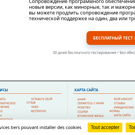
Сопровождение программного обеспечения 
новые версии, как минорные, так и мажорн
вы можете продлить сопровождение програ
технической поддержке на один, два или т
БЕСПЛАТНЫЙ ТЕСТ 
30 дней бесплатного тестирования • Без обя
ВИСЫ
КAPTA CAЙTA
ЧАТЬ
ОСТАВЬТЕ СВОЙ
домой
МОЙ АККАУНТ
ОТЗЫВ
МЕРЧЕСКОЕ
СВЯЖИТЕСЬ С НАМИ
ОТЗЫВЫ
ОЖЕНИЕ
ЧАВО
POINTDEV
ЮРИДИЧЕСКИЕ
АЗ
БЕСПЛАТНО
ФОРМЫ
ССЫЛКИ
Ы
КAPTA CAЙTA
ВТОРИЧНОЕ ЖИЛЬЕ
НИЧЕСКАЯ
РЖКА
vices tiers pouvant installer des cookies
Tout accepter
Tou