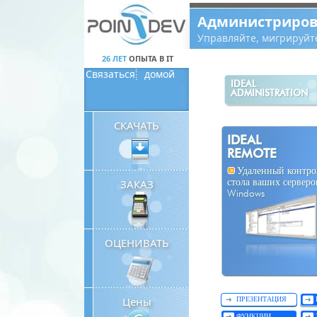
Panneau de gestion des cookies
Администриров
Управляйте, мигрируйт
26 ЛЕТ
ОПЫТА В IT
Связаться
домой
IDEAL
ADMINISTRATION
СКАЧАТЬ
IDEAL
REMOTE
Удаленный контро
ЗАКАЗ
стола ваших серверо
Windows
ОЦЕНИВАТЬ
Цены
ПРЕЗЕНТАЦИЯ
ФУНКЦИИ