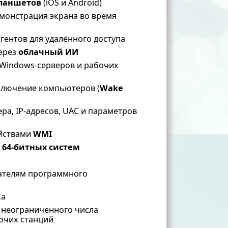
планшетов
(iOS и Android)
емонстрация экрана во время
гентов для удалённого доступа
через
облачный ИИ
Windows-серверов и рабочих
ключение компьютеров (
Wake
а, IP-адресов, UAC и параметров
ойствами
WMI
и 64-битных систем
вателям программного
ка
 неограниченного числа
очих станций