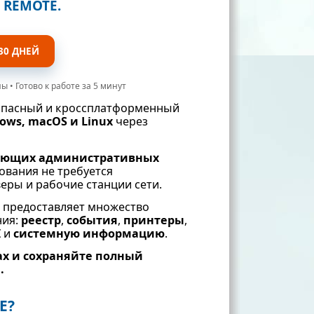
L REMOTE.
30 ДНЕЙ
 • Готово к работе за 5 минут
опасный и кроссплатформенный
ows, macOS и Linux
через
ующих административных
ования не требуется
еры и рабочие станции сети.
E
предоставляет множество
ния:
реестр
,
события
,
принтеры
,
I
и
системную информацию
.
х и сохраняйте полный
.
E?