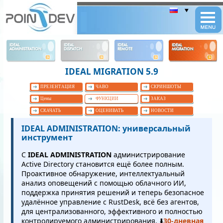
Panneau de gestion des cookies
IDEAL
IDEAL
IDEAL
IDEAL
ADMINISTRATION
DISPATCH
REMOTE
MIGRATION
IDEAL MIGRATION 5.9
ПРЕЗЕНТАЦИЯ
ЧАВО
СКРИНШОТЫ
Цены
ФУНКЦИИ
ЗАКАЗ
СКАЧАТЬ
ОЦЕНИВАТЬ
НОВОСТИ
IDEAL ADMINISTRATION: универсальный
инструмент
С
IDEAL ADMINISTRATION
администрирование
Active Directory становится ещё более полным.
Проактивное обнаружение, интеллектуальный
анализ оповещений с помощью облачного ИИ,
поддержка принятия решений и теперь безопасное
удалённое управление с RustDesk, всё без агентов,
для централизованного, эффективного и полностью
контролируемого администрирования. ⬇️
30-дневная