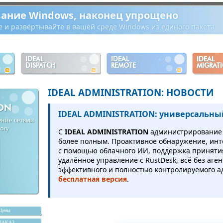
ание Windows, наконец упрощено
е и развёртывайте в вашей среде Windows из единого пакета
IDEAL
IDEAL
IDEAL
DISPATCH
REMOTE
MIGRAT
IDEAL ADMINISTRATION: НОВОСТИ
ION
IDEAL ADMINISTRATION: универсальны
ение сетями
tory
С
IDEAL ADMINISTRATION
администрирование A
более полным. Проактивное обнаружение, ин
с помощью облачного ИИ, поддержка приняти
удалённое управление с RustDesk, всё без аге
эффективного и полностью контролируемого а
бесплатная версия
.
Цены
ЗАКАЗ