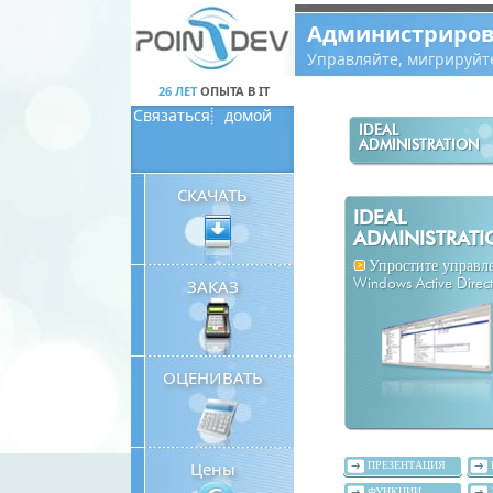
Panneau de gestion des cookies
Администриров
Управляйте, мигрируйт
26 ЛЕТ
ОПЫТА В IT
Связаться
домой
IDEAL
ADMINISTRATION
СКАЧАТЬ
IDEAL
ADMINISTRAT
Упростите управл
ЗАКАЗ
Windows Active Direc
ОЦЕНИВАТЬ
Цены
ПРЕЗЕНТАЦИЯ
ФУНКЦИИ