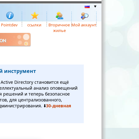
Pointdev
ссылки
Вторичное
Мой аккаунт
жилье
ION
й инструмент
ctive Directory становится ещё
теллектуальный анализ оповещений
я решений и теперь безопасное
нтов, для централизованного,
дминистрирования. ⬇️
30-дневная