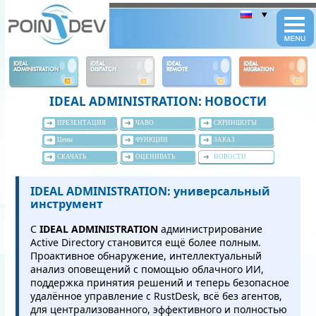
Panneau de gestion des cookies
IDEAL
IDEAL
IDEAL
IDEAL
ADMINISTRATION
DISPATCH
REMOTE
MIGRATION
IDEAL ADMINISTRATION: НОВОСТИ
ПРЕЗЕНТАЦИЯ
ЧАВО
СКРИНШОТЫ
Цены
ФУНКЦИИ
ЗАКАЗ
СКАЧАТЬ
ОЦЕНИВАТЬ
НОВОСТИ
IDEAL ADMINISTRATION: универсальный
инструмент
С
IDEAL ADMINISTRATION
администрирование
Active Directory становится ещё более полным.
Проактивное обнаружение, интеллектуальный
анализ оповещений с помощью облачного ИИ,
поддержка принятия решений и теперь безопасное
удалённое управление с RustDesk, всё без агентов,
для централизованного, эффективного и полностью