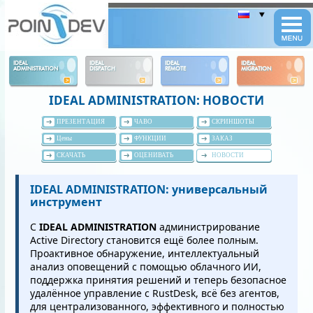
Panneau de gestion des cookies
IDEAL
IDEAL
IDEAL
IDEAL
ADMINISTRATION
DISPATCH
REMOTE
MIGRATION
IDEAL ADMINISTRATION: НОВОСТИ
ПРЕЗЕНТАЦИЯ
ЧАВО
СКРИНШОТЫ
Цены
ФУНКЦИИ
ЗАКАЗ
СКАЧАТЬ
ОЦЕНИВАТЬ
НОВОСТИ
IDEAL ADMINISTRATION: универсальный
инструмент
С
IDEAL ADMINISTRATION
администрирование
Active Directory становится ещё более полным.
Проактивное обнаружение, интеллектуальный
анализ оповещений с помощью облачного ИИ,
поддержка принятия решений и теперь безопасное
удалённое управление с RustDesk, всё без агентов,
для централизованного, эффективного и полностью