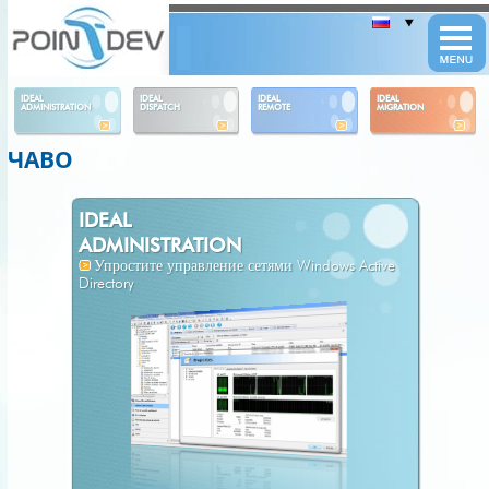
Panneau de gestion des cookies
IDEAL
IDEAL
IDEAL
IDEAL
ADMINISTRATION
DISPATCH
REMOTE
MIGRATION
ЧАВО
IDEAL
ADMINISTRATION
Упростите управление сетями Windows Active
Directory