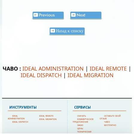
Previous
Next
Назад к списку
ЧАВО :
IDEAL ADMINISTRATION
|
IDEAL REMOTE
|
IDEAL DISPATCH
|
IDEAL MIGRATION
ИНСТРУМЕНТЫ
СЕРВИСЫ
IDEAL
IDEAL REMOTE
СКАЧАТЬ
ОСТАВЬТЕ СВОЙ
ADMINISTRATION
ОТЗЫВ
IDEAL MIGRATION
КОММЕРЧЕСКОЕ
IDEAL DISPATCH
ПРЕДЛОЖЕНИЕ
ЧАВО
ЗАКАЗ
БЕСПЛАТНО
ЦЕНЫ
ТЕХНИЧЕСКАЯ