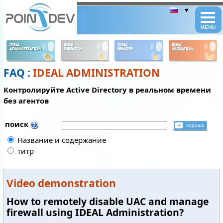
Panneau de gestion des cookies
IDEAL
IDEAL
IDEAL
IDEAL
ADMINISTRATION
DISPATCH
REMOTE
MIGRATION
FAQ :
IDEAL ADMINISTRATION
Контролируйте Active Directory в реальном времени
без агентов
поиск
Название и содержание
титр
Video demonstration
How to remotely disable UAC and manage
firewall using IDEAL Administration?