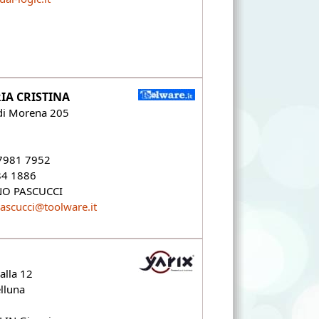
IA CRISTINA
 di Morena 205
 7981 7952
84 1886
ANO PASCUCCI
pascucci@toolware.it
alla 12
lluna