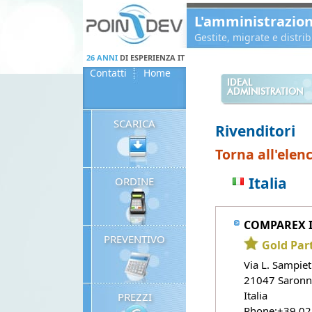
Panneau de gestion des cookies
L'amministrazio
Gestite, migrate e distr
26 ANNI
DI ESPERIENZA IT
Contatti
Home
IDEAL
ADMINISTRATION
SCARICA
Rivenditori
Torna all'elenc
Italia
ORDINE
COMPAREX It
PREVENTIVO
Gold Par
Via L. Sampie
21047 Saronn
Italia
PREZZI
Phone:+39 02