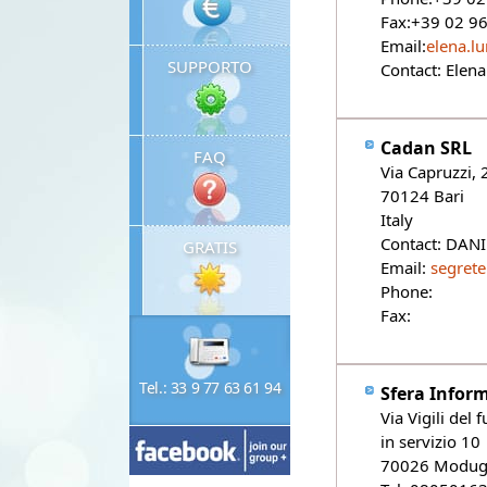
Fax:+39 02 9
Email:
elena.l
SUPPORTO
Contact: Elen
Cadan SRL
FAQ
Via Capruzzi,
70124 Bari
Italy
Contact: DAN
GRATIS
Email:
segrete
Phone:
Fax:
Tel.: 33 9 77 63 61 94
Sfera Inform
Via Vigili del 
in servizio 10
70026 Modug