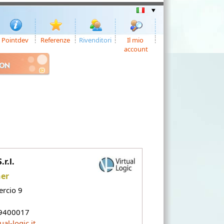
Pointdev
Referenze
Rivenditori
Il mio
account
ION
.r.l.
ner
ercio 9
9400017
ual-logic.it