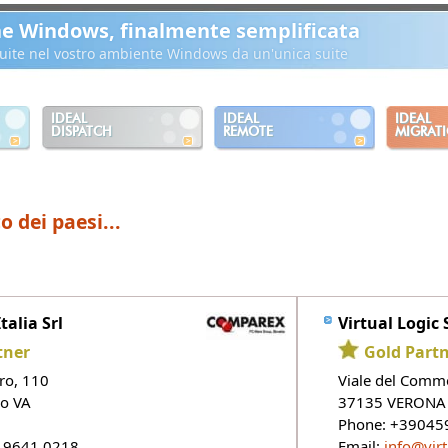
ne Windows, finalmente semplificata
ibuite nel vostro ambiente Windows da un'unica suite
IDEAL
IDEAL
IDEAL
DISPATCH
REMOTE
MIGRAT
o dei paesi...
alia Srl
Virtual Logic S
tner
Gold Part
tro, 110
Viale del Comm
o VA
37135 VERONA
Phone: +39045
 9641 0218
Email:
info@virt