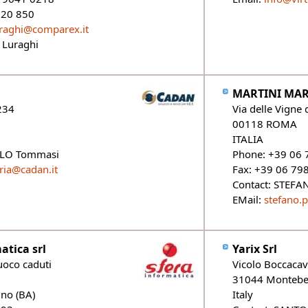
620 850
uraghi@comparex.it
a Luraghi
MARTINI MAR
 234
Via delle Vigne
00118 ROMA
ITALIA
ILO Tommasi
Phone: +39 06
ria@cadan.it
Fax: +39 06 79
Contact: STEF
EMail:
stefano.
atica srl
Yarix Srl
fuoco caduti
Vicolo Boccacav
31044 Montebe
no (BA)
Italy