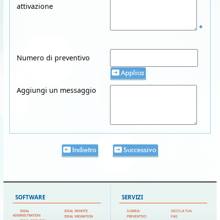
attivazione
*
Numero di preventivo
Applica
Aggiungi un messaggio
Indietro
Successivo
SOFTWARE
SERVIZI
IDEAL
IDEAL REMOTE
SCARICA
DICCI LA TUA
ADMINISTRATION
IDEAL MIGRATION
PREVENTIVO
FAQ