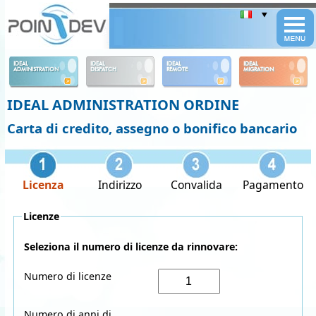
Panneau de gestion des cookies
IDEAL
IDEAL
IDEAL
IDEAL
ADMINISTRATION
DISPATCH
REMOTE
MIGRATION
IDEAL ADMINISTRATION ORDINE
Carta di credito, assegno o bonifico bancario
Licenza
Indirizzo
Convalida
Pagamento
Licenze
Seleziona il numero di licenze da rinnovare:
Numero di licenze
Numero di anni di