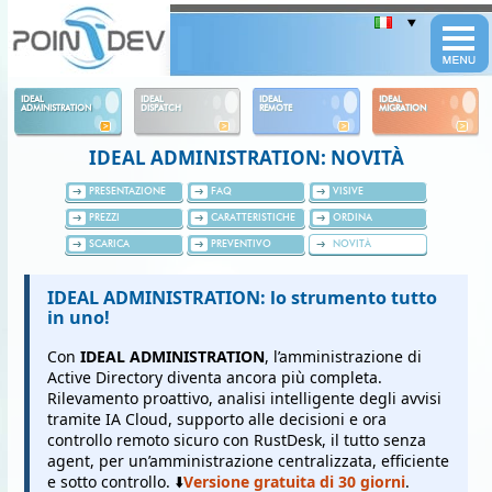
Panneau de gestion des cookies
IDEAL
IDEAL
IDEAL
IDEAL
ADMINISTRATION
DISPATCH
REMOTE
MIGRATION
IDEAL ADMINISTRATION: NOVITÀ
PRESENTAZIONE
FAQ
VISIVE
PREZZI
CARATTERISTICHE
ORDINA
SCARICA
PREVENTIVO
NOVITÀ
IDEAL ADMINISTRATION: lo strumento tutto
in uno!
Con
IDEAL ADMINISTRATION
, l’amministrazione di
Active Directory diventa ancora più completa.
Rilevamento proattivo, analisi intelligente degli avvisi
tramite IA Cloud, supporto alle decisioni e ora
controllo remoto sicuro con RustDesk, il tutto senza
agent, per un’amministrazione centralizzata, efficiente
e sotto controllo. ⬇️
Versione gratuita di 30 giorni
.