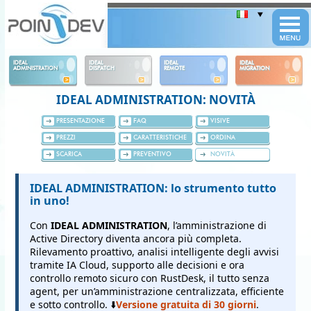
Panneau de gestion des cookies
IDEAL
IDEAL
IDEAL
IDEAL
ADMINISTRATION
DISPATCH
REMOTE
MIGRATION
IDEAL ADMINISTRATION: NOVITÀ
PRESENTAZIONE
FAQ
VISIVE
PREZZI
CARATTERISTICHE
ORDINA
SCARICA
PREVENTIVO
NOVITÀ
IDEAL ADMINISTRATION: lo strumento tutto
in uno!
Con
IDEAL ADMINISTRATION
, l’amministrazione di
Active Directory diventa ancora più completa.
Rilevamento proattivo, analisi intelligente degli avvisi
tramite IA Cloud, supporto alle decisioni e ora
controllo remoto sicuro con RustDesk, il tutto senza
agent, per un’amministrazione centralizzata, efficiente
e sotto controllo. ⬇️
Versione gratuita di 30 giorni
.