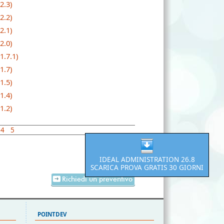
2.3)
2.2)
2.1)
2.0)
1.7.1)
1.7)
1.5)
1.4)
1.2)
4
5
IDEAL ADMINISTRATION 26.8
SCARICA PROVA GRATIS 30 GIORNI
Richiedi un preventivo
POINTDEV