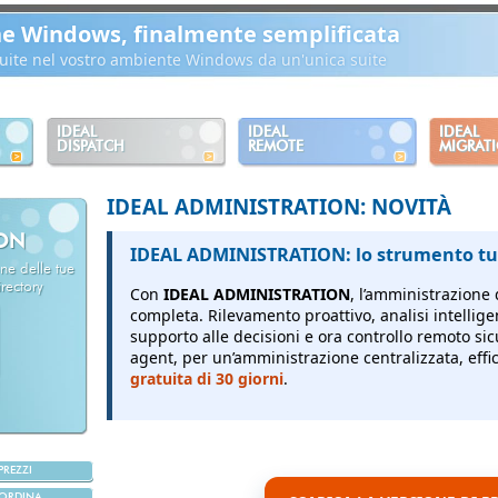
ne Windows, finalmente semplificata
ibuite nel vostro ambiente Windows da un'unica suite
IDEAL
IDEAL
IDEAL
DISPATCH
REMOTE
MIGRAT
IDEAL ADMINISTRATION: NOVITÀ
ION
IDEAL ADMINISTRATION: lo strumento tut
ne delle tue
rectory
Con
IDEAL ADMINISTRATION
, l’amministrazione 
completa.
Rilevamento proattivo, analisi intellige
supporto alle decisioni e ora controllo remoto sic
agent, per un’amministrazione centralizzata, effici
gratuita di 30 giorni
.
PREZZI
ORDINA