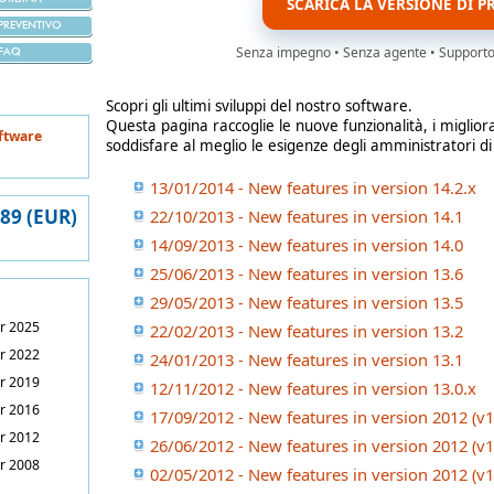
SCARICA LA VERSIONE DI P
PREVENTIVO
Senza impegno • Senza agente • Supporto i
FAQ
Scopri gli ultimi sviluppi del nostro software.
Questa pagina raccoglie le nuove funzionalità, i miglior
ftware
soddisfare al meglio le esigenze degli amministratori di
13/01/2014 - New features in version 14.2.x
389 (EUR)
22/10/2013 - New features in version 14.1
14/09/2013 - New features in version 14.0
25/06/2013 - New features in version 13.6
29/05/2013 - New features in version 13.5
r 2025
22/02/2013 - New features in version 13.2
r 2022
24/01/2013 - New features in version 13.1
r 2019
12/11/2012 - New features in version 13.0.x
r 2016
17/09/2012 - New features in version 2012 (v1
r 2012
26/06/2012 - New features in version 2012 (v1
r 2008
02/05/2012 - New features in version 2012 (v1