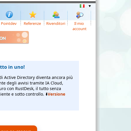
Pointdev
Referenze
Rivenditori
Il mio
account
ION
to in uno!
di Active Directory diventa ancora più
nte degli avvisi tramite IA Cloud,
uro con RustDesk, il tutto senza
ente e sotto controllo. ⬇️
Versione