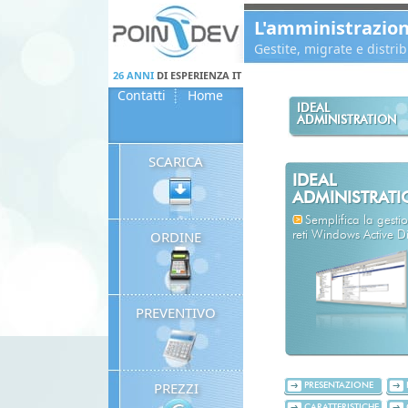
Panneau de gestion des cookies
L'amministrazio
Gestite, migrate e distr
26 ANNI
DI ESPERIENZA IT
Contatti
Home
IDEAL
ADMINISTRATION
SCARICA
IDEAL
ADMINISTRAT
Semplifica la gestio
ORDINE
reti Windows Active Di
PREVENTIVO
PREZZI
PRESENTAZIONE
CARATTERISTICHE