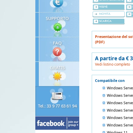
VISIVE
NOVITÀ
SUPPORTO
SCARICA
Presentazione del so
(PDF)
FAQ
A partire da € 
Vedi listino completo
GRATIS
Compatibile con
Windows Serve
Windows Serve
Windows Serve
Tel.: 33 9 77 63 61 94
Windows Serve
Windows Serve
Windows Serve
Windows 11