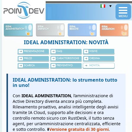
Panneau de gestion des cookies
IDEAL
IDEAL
IDEAL
IDEAL
ADMINISTRATION
DISPATCH
REMOTE
MIGRATION
IDEAL ADMINISTRATION: NOVITÀ
PRESENTAZIONE
FAQ
VISIVE
PREZZI
CARATTERISTICHE
ORDINA
SCARICA
PREVENTIVO
NOVITÀ
IDEAL ADMINISTRATION: lo strumento tutto
in uno!
Con
IDEAL ADMINISTRATION
, l’amministrazione di
Active Directory diventa ancora più completa.
Rilevamento proattivo, analisi intelligente degli avvisi
tramite IA Cloud, supporto alle decisioni e ora
controllo remoto sicuro con RustDesk, il tutto senza
agent, per un’amministrazione centralizzata, efficiente
e sotto controllo. ⬇️
Versione gratuita di 30 giorni
.