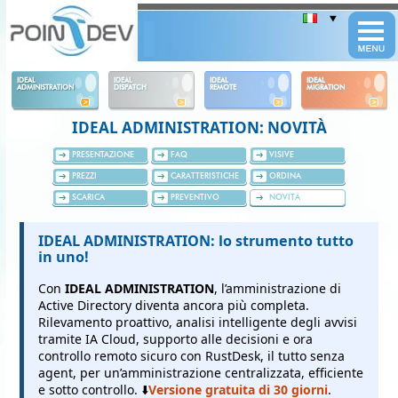
Panneau de gestion des cookies
IDEAL
IDEAL
IDEAL
IDEAL
ADMINISTRATION
DISPATCH
REMOTE
MIGRATION
IDEAL ADMINISTRATION: NOVITÀ
PRESENTAZIONE
FAQ
VISIVE
PREZZI
CARATTERISTICHE
ORDINA
SCARICA
PREVENTIVO
NOVITÀ
IDEAL ADMINISTRATION: lo strumento tutto
in uno!
Con
IDEAL ADMINISTRATION
, l’amministrazione di
Active Directory diventa ancora più completa.
Rilevamento proattivo, analisi intelligente degli avvisi
tramite IA Cloud, supporto alle decisioni e ora
controllo remoto sicuro con RustDesk, il tutto senza
agent, per un’amministrazione centralizzata, efficiente
e sotto controllo. ⬇️
Versione gratuita di 30 giorni
.