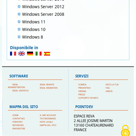
Windows Server 2012
Windows Server 2008
Windows 11
Windows 10
Windows 8
Disponibile in
SOFTWARE
SERVIZI
IDEAL
IDEAL REMOTE
SCARICA
DICCI LA TUA
ADMINISTRATION
IDEAL MIGRATION
PREVENTIVO
FAQ
IDEAL DISPATCH
ORDINA
GRATIS
PREZZI
SUPPORTO TECNICO
MAPPA DEL SITO
POINTDEV
HOME
IL MIO ACCOUNT
ESPACE REVA
CONTATTACI
TESTIMONIANZE
2 ALLEE JOSIME MARTIN
POINTDEV
NOTE LEGALI
13160 CHATEAURENARD
REFERENZE
MAPPA DEL SITO
RIVENDITORI
FRANCE