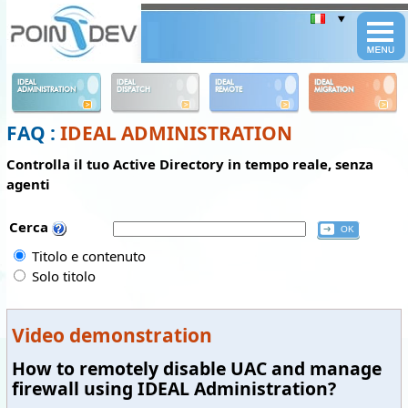
Panneau de gestion des cookies
IDEAL
IDEAL
IDEAL
IDEAL
ADMINISTRATION
DISPATCH
REMOTE
MIGRATION
FAQ :
IDEAL ADMINISTRATION
Controlla il tuo Active Directory in tempo reale, senza
agenti
Cerca
Titolo e contenuto
Solo titolo
Video demonstration
How to remotely disable UAC and manage
firewall using IDEAL Administration?