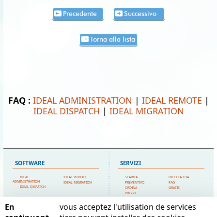
Precedente
Successivo
Torna alla lista
FAQ :
IDEAL ADMINISTRATION
|
IDEAL REMOTE
|
IDEAL DISPATCH
|
IDEAL MIGRATION
SOFTWARE
SERVIZI
IDEAL
IDEAL REMOTE
SCARICA
DICCI LA TUA
ADMINISTRATION
IDEAL MIGRATION
PREVENTIVO
FAQ
IDEAL DISPATCH
ORDINA
GRATIS
PREZZI
SUPPORTO TECNICO
En
vous acceptez l'utilisation de services
MAPPA DEL SITO
POINTDEV