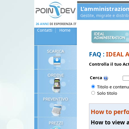
Panneau de gestion des cookies
L'amministrazio
Gestite, migrate e distr
26 ANNI
DI ESPERIENZA IT
Contatti
Home
IDEAL
ADMINISTRATION
SCARICA
FAQ :
IDEAL 
Controlla il tuo A
ORDINE
Cerca
Titolo e contenu
Solo titolo
PREVENTIVO
How to perfo
How to view 
PREZZI