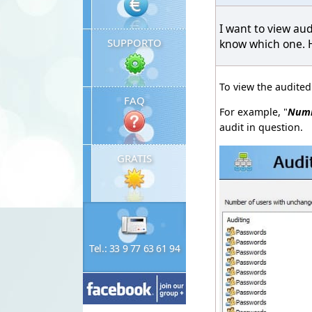
I want to view aud
SUPPORTO
know which one. H
To view the audited
FAQ
For example, "
Numb
audit in question.
GRATIS
Tel.: 33 9 77 63 61 94