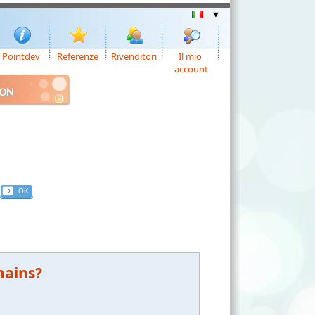
Pointdev
Referenze
Rivenditori
Il mio
account
ION
mains?