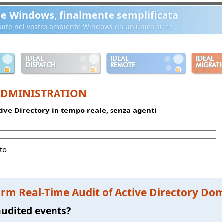
ne Windows, finalmente semplificata
ibuite nel vostro ambiente Windows da un'unica suite
IDEAL
IDEAL
IDEAL
DISPATCH
REMOTE
MIGRAT
ADMINISTRATION
ctive Directory in tempo reale, senza agenti
to
rm Real-Time Audit of Active Directory Do
audited events?