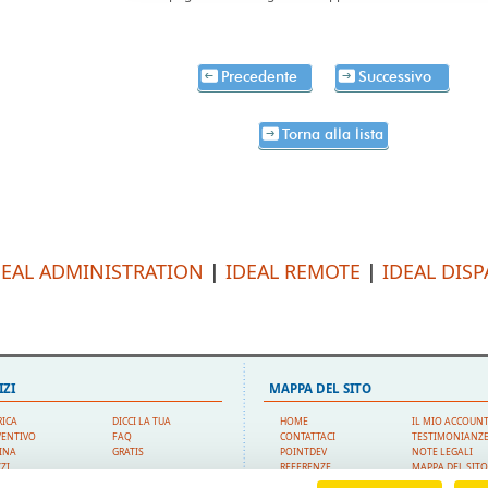
Precedente
Successivo
Torna alla lista
DEAL ADMINISTRATION
|
IDEAL REMOTE
|
IDEAL DIS
IZI
MAPPA DEL SITO
RICA
DICCI LA TUA
HOME
IL MIO ACCOUN
VENTIVO
FAQ
CONTATTACI
TESTIMONIANZ
INA
GRATIS
POINTDEV
NOTE LEGALI
ZI
REFERENZE
MAPPA DEL SIT
PORTO TECNICO
RIVENDITORI