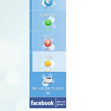
SUPPORT
FAQ
FREE
Tél: +33 (0)9 77 63 61
94