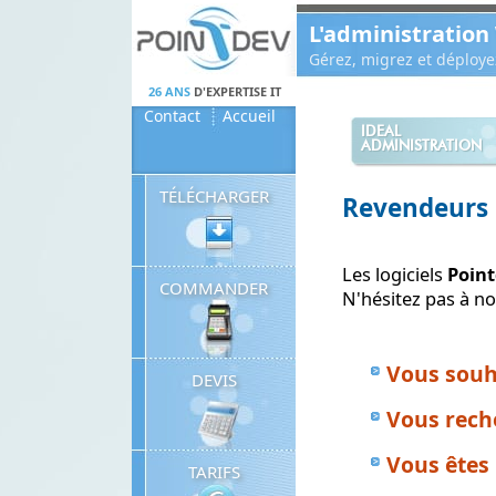
Panneau de gestion des cookies
L'administration
Gérez, migrez et déploy
26 ANS
D'EXPERTISE IT
Contact
Accueil
IDEAL
ADMINISTRATION
TÉLÉCHARGER
Revendeurs
Les logiciels
Poin
COMMANDER
N'hésitez pas à n
Vous souh
DEVIS
Vous reche
Vous êtes 
TARIFS