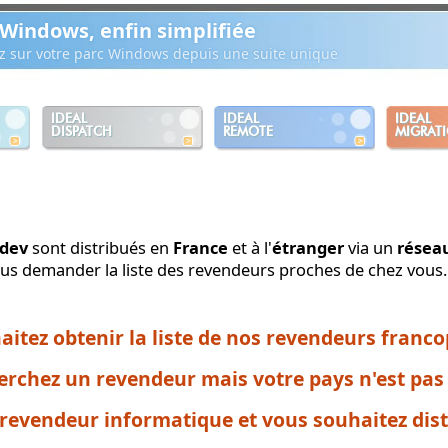
 Windows, enfin simplifiée
ez sur votre parc Windows depuis une suite unique
IDEAL
IDEAL
IDEAL
DISPATCH
REMOTE
MIGRAT
tdev
sont distribués en
France
et à l'
étranger
via un
résea
ous demander la liste des revendeurs proches de chez vous.
aitez obtenir la liste de nos revendeurs franc
rchez un revendeur mais votre pays n'est pas 
revendeur informatique et vous souhaitez distr