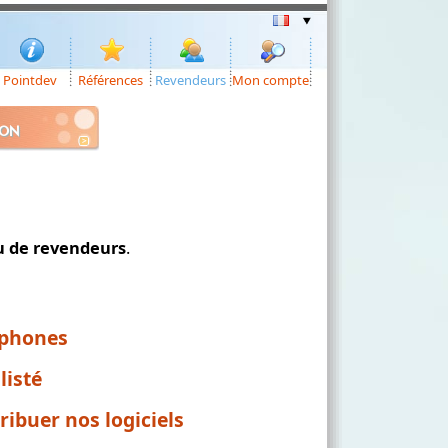
Pointdev
Références
Revendeurs
Mon compte
ION
u de revendeurs
.
ophones
listé
ibuer nos logiciels