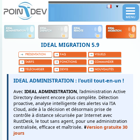
Panneau de gestion des cookies
IDEAL
IDEAL
IDEAL
IDEAL
ADMINISTRATION
DISPATCH
REMOTE
MIGRATION
IDEAL MIGRATION 5.9
PRÉSENTATION
FAQ
VISUELS
TARIFS
FONCTIONS
COMMANDER
TÉLÉCHARGER
DEVIS
NOUVEAUTÉS
IDEAL ADMINISTRATION : l'outil tout-en-un !
Avec
IDEAL ADMINISTRATION
, l’administration Active
Directory devient encore plus complète.
Détection
proactive, analyse intelligente des alertes via l’IA
Cloud, aide à la décision et désormais prise de
contrôle à distance sécurisée par Internet avec
RustDesk, le tout sans agent, pour une administration
centralisée, efficace et maîtrisée. ⬇️
Version gratuite 30
jours