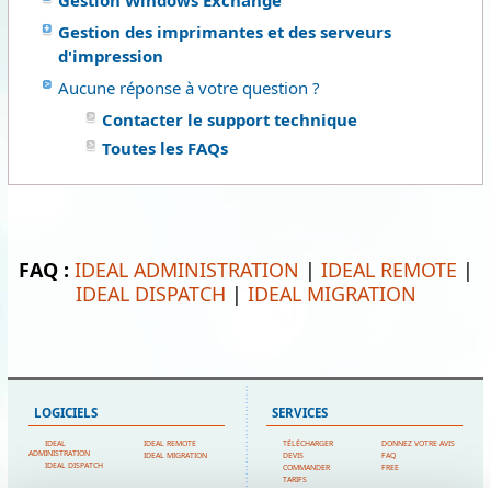
Gestion Windows Exchange
Gestion des imprimantes et des serveurs
d'impression
Aucune réponse à votre question ?
Contacter le support technique
Toutes les FAQs
FAQ :
IDEAL ADMINISTRATION
|
IDEAL REMOTE
|
IDEAL DISPATCH
|
IDEAL MIGRATION
LOGICIELS
SERVICES
IDEAL
IDEAL REMOTE
TÉLÉCHARGER
DONNEZ VOTRE AVIS
ADMINISTRATION
IDEAL MIGRATION
DEVIS
FAQ
IDEAL DISPATCH
COMMANDER
FREE
TARIFS