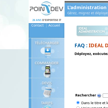
Panneau de gestion des cookies
L'administration
Gérez, migrez et déploy
26 ANS
D'EXPERTISE IT
Contact
Accueil
IDEAL
ADMINISTRATION
TÉLÉCHARGER
FAQ :
IDEAL 
Déployez, exécutez
COMMANDER
DEVIS
Rechercher
TARIFS
Dans le titre et 