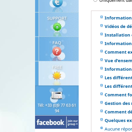
Uniquement dans
Information
SUPPORT
Vidéos de d
Installation 
FAQ
Informations
Comment exé
Vue d'ensemb
FREE
Informations
Les différen
Les différent
Comment fon
Gestion des 
Tél: +33 (0)9 77 63 61
94
Comment dépl
Quelques exe
Aucune répon