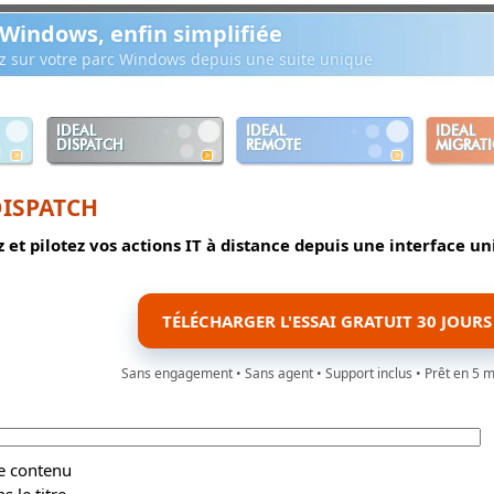
 Windows, enfin simplifiée
ez sur votre parc Windows depuis une suite unique
IDEAL
IDEAL
IDEAL
DISPATCH
REMOTE
MIGRAT
DISPATCH
 et pilotez vos actions IT à distance depuis une interface u
TÉLÉCHARGER L'ESSAI GRATUIT 30 JOURS
Sans engagement • Sans agent • Support inclus • Prêt en 5 
le contenu