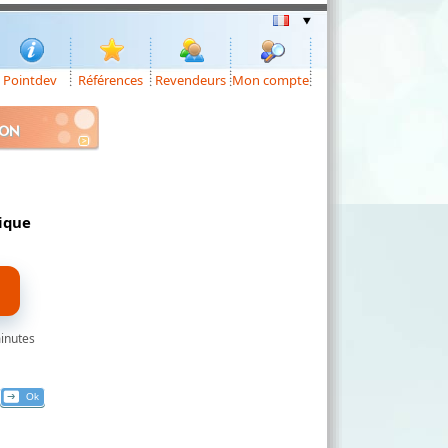
Pointdev
Références
Revendeurs
Mon compte
ION
nique
minutes