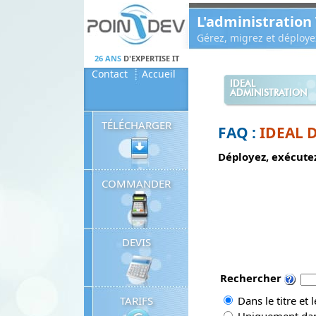
Panneau de gestion des cookies
L'administration
Gérez, migrez et déploy
26 ANS
D'EXPERTISE IT
Contact
Accueil
IDEAL
ADMINISTRATION
TÉLÉCHARGER
FAQ :
IDEAL 
Déployez, exécutez
COMMANDER
DEVIS
Rechercher
TARIFS
Dans le titre et 