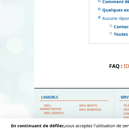
Comment dépl
Quelques exe
Aucune répon
Contac
Toutes
FAQ :
I
LOGICIELS
SERV
IDEAL
IDEAL REMOTE
TÉL
ADMINISTRATION
IDEAL MIGRATION
DEV
IDEAL DISPATCH
CO
TARI
SUP
En continuant de défiler,
vous acceptez l'utilisation de ser