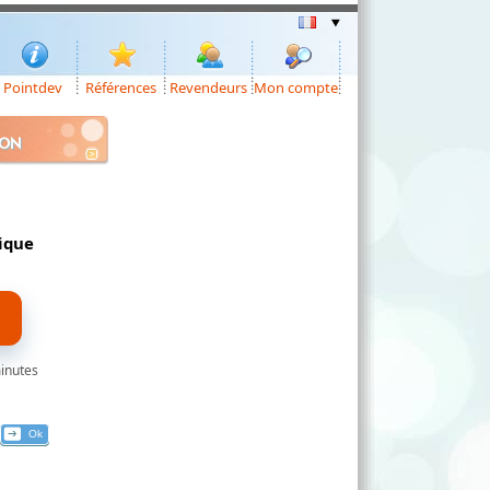
Pointdev
Références
Revendeurs
Mon compte
ION
nique
minutes