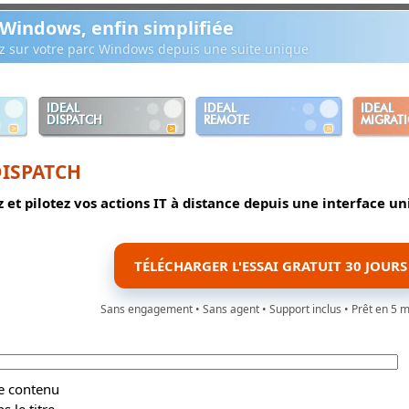
 Windows, enfin simplifiée
ez sur votre parc Windows depuis une suite unique
IDEAL
IDEAL
IDEAL
DISPATCH
REMOTE
MIGRAT
DISPATCH
 et pilotez vos actions IT à distance depuis une interface u
TÉLÉCHARGER L'ESSAI GRATUIT 30 JOURS
Sans engagement • Sans agent • Support inclus • Prêt en 5 
le contenu