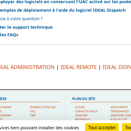
oyer des logiciels en conservant l'UAC activé sur les postes
mples de déploiement à l'aide du logiciel IDEAL Dispatch
se à votre question ?
ter le support technique
 les FAQs
DEAL ADMINISTRATION
|
IDEAL REMOTE
|
IDEAL DIS
ICES
PLAN DU SITE
ÉCHARGER
DONNEZ VOTRE AVIS
ACCUEIL
MON COMPTE
IS
FAQ
CONTACTEZ-NOUS
TÉMOIGNAGES
MMANDER
FREE
POINTDEV
MENTIONS LÉG
FS
RÉFÉRENCES
PLAN DU SITE
PORT TECHNIQUE
REVENDEURS
vices tiers pouvant installer des cookies
Tout accepter
Tou