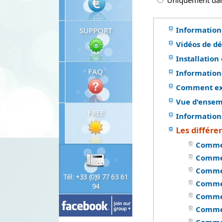
Uniquement dans
Information
SUPPORT
Vidéos de d
Installation 
FAQ
Informations
Comment exé
Vue d'ensemb
FREE
Informations
Les différe
Commen
Comment
Comment
Tél: +33 (0)9 77 63 61
Comment
94
Commen
Commen