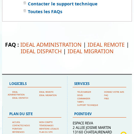
Contacter le support technique
Toutes les FAQs
FAQ :
IDEAL ADMINISTRATION
|
IDEAL REMOTE
|
IDEAL DISPATCH
|
IDEAL MIGRATION
LOGICIELS
SERVICES
IDEAL
IDEAL REMOTE
TÉLÉCHARGER
DONNEZ VOTRE AVIS
ADMINISTRATION
IDEAL MIGRATION
DEVIS
FAQ
IDEAL DISPATCH
COMMANDER
FREE
TARIFS
SUPPORT TECHNIQUE
PLAN DU SITE
POINTDEV
ACCUEIL
MON COMPTE
ESPACE REVA
CONTACTEZ-NOUS
TÉMOIGNAGES
2 ALLEE JOSIME MARTIN
POINTDEV
MENTIONS LÉGALES
13160 CHATEAURENARD
RÉFÉRENCES
PLAN DU SITE