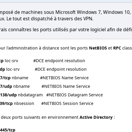
omposé de machines sous Microsoft Windows 7, Windows 10, 
ux. Le tout est dispatché à travers des VPN.
ais connaîtres les ports utilisés par votre logiciel afin de déf
our l'administration à distance sont les ports
NetBIOS
et
RPC
class
cp
loc-srv #DCE endpoint resolution
udp
loc-srv #DCE endpoint resolution
7/tcp
nbname #NETBIOS Name Service
37/udp
nbname #NETBIOS Name Service
138/udp
nbdatagram #NETBIOS Datagram Service
39/tcp
nbsession #NETBIOS Session Service
s deux ports suivants en environnement
Active Directory
:
445/tcp