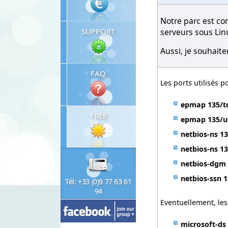
Notre parc est c
SUPPORT
serveurs sous Lin
Aussi, je souhaiter
FAQ
Les ports utilisés p
epmap
135/t
FREE
epmap
135/
netbios-ns
13
netbios-ns
1
netbios-dgm
netbios-ssn
1
Tél: +33 (0)9 77 63 61
94
Eventuellement, le
microsoft-ds