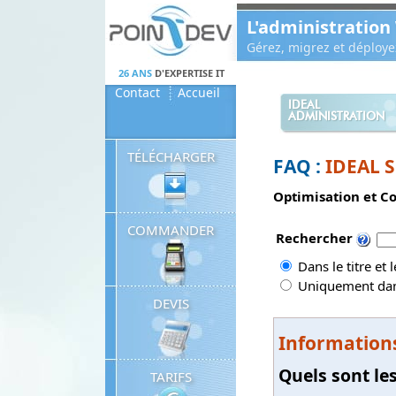
Panneau de gestion des cookies
L'administration
Gérez, migrez et déploy
26 ANS
D'EXPERTISE IT
Contact
Accueil
IDEAL
ADMINISTRATION
TÉLÉCHARGER
FAQ :
IDEAL 
Optimisation et Co
COMMANDER
Rechercher
Dans le titre et 
Uniquement dans
DEVIS
Information
Quels sont les
TARIFS