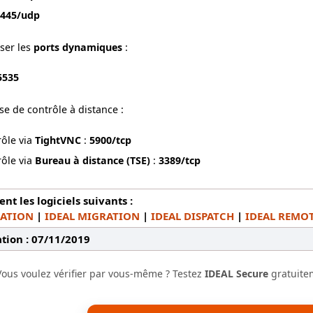
s
445/udp
iser les
ports dynamiques
:
5535
ise de contrôle à distance :
rôle via
TightVNC
:
5900/tcp
rôle via
Bureau à distance (TSE)
:
3389/tcp
t les logiciels suivants :
RATION
|
IDEAL MIGRATION
|
IDEAL DISPATCH
|
IDEAL REMO
tion : 07/11/2019
Vous voulez vérifier par vous-même ? Testez
IDEAL Secure
gratuite