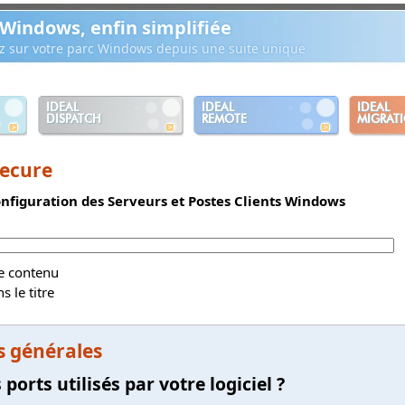
 Windows, enfin simplifiée
ez sur votre parc Windows depuis une suite unique
IDEAL
IDEAL
IDEAL
DISPATCH
REMOTE
MIGRAT
Secure
nfiguration des Serveurs et Postes Clients Windows
le contenu
 le titre
s générales
 ports utilisés par votre logiciel ?