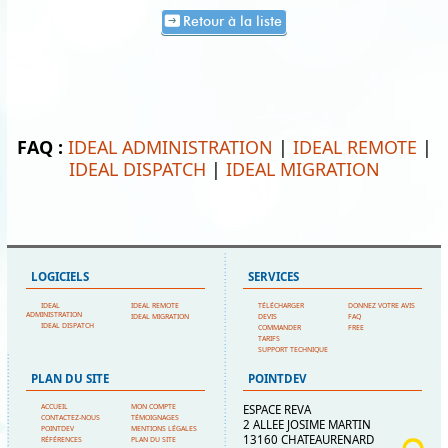
Retour à la liste
FAQ :
IDEAL ADMINISTRATION
|
IDEAL REMOTE
|
IDEAL DISPATCH
|
IDEAL MIGRATION
LOGICIELS
SERVICES
IDEAL
IDEAL REMOTE
TÉLÉCHARGER
DONNEZ VOTRE AVIS
ADMINISTRATION
IDEAL MIGRATION
DEVIS
FAQ
IDEAL DISPATCH
COMMANDER
FREE
TARIFS
SUPPORT TECHNIQUE
PLAN DU SITE
POINTDEV
ACCUEIL
MON COMPTE
ESPACE REVA
CONTACTEZ-NOUS
TÉMOIGNAGES
2 ALLEE JOSIME MARTIN
POINTDEV
MENTIONS LÉGALES
13160 CHATEAURENARD
RÉFÉRENCES
PLAN DU SITE