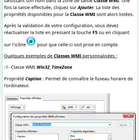
saisissant son nom dans la zone de saisie
Classe WMI
. Une
fois la saisie effectuée, cliquez sur
Ajouter
. La liste des
propriétés disponibles pour la
Classe WMI
sont alors listées.
Après la validation de votre configuration, vous devez
réactualiser la liste en pressant la touche
F5
ou en cliquant
sur l'icône
pour que celle-ci soit prise en compte.
Quelques exemples de
Classes WMI
personnalisées :
-1- Classe WMI
Win32_TimeZone
Propriété
Caption
: Permet de connaître le fuseau horaire de
l'ordinateur.