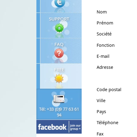
Nom
SUPPORT
Prénom
Société
FAQ
Fonction
E-mail
Adresse
FREE
Code postal
Ville
Tél: +33 (0)9 77 63 61
Pays
94
Téléphone
Fax