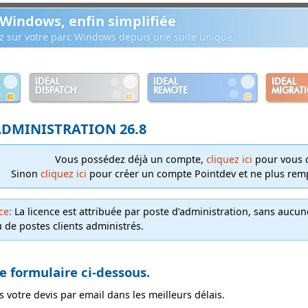
 Windows, enfin simplifiée
ez sur votre parc Windows depuis une suite unique
IDEAL
IDEAL
IDEAL
DISPATCH
REMOTE
MIGRAT
ADMINISTRATION 26.8
Vous possédez déjà un compte,
cliquez ici
pour vous c
Sinon
cliquez ici
pour créer un compte Pointdev et ne plus rempl
ce
:
La licence est attribuée par poste d’administration, sans aucu
 de postes clients administrés.
 le formulaire ci-dessous.
votre devis par email dans les meilleurs délais.