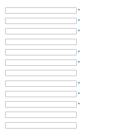
*
*
*
*
*
*
*
*