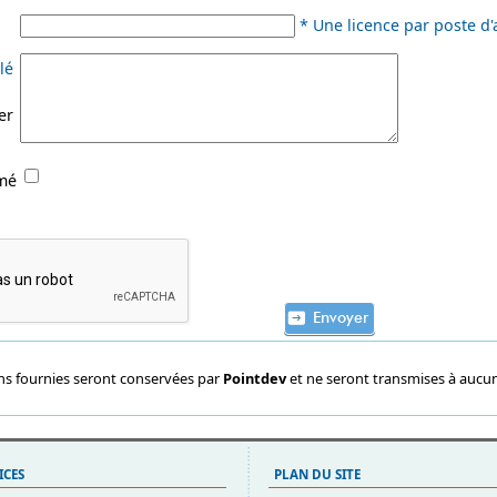
*
Une licence par poste d'
lé
er
rmé
ons fournies seront conservées par
Pointdev
et ne seront transmises à aucun
ICES
PLAN DU SITE