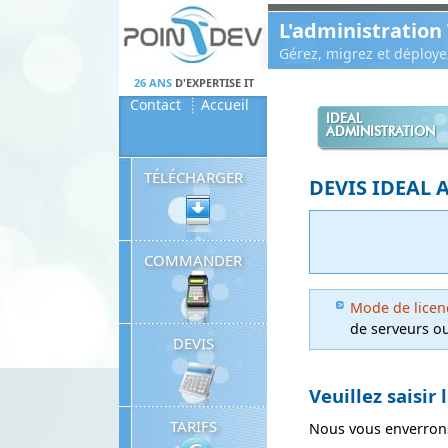
Panneau de gestion des cookies
L'administration
Gérez, migrez et déploy
26 ANS
D'EXPERTISE IT
Contact
Accueil
IDEAL
ADMINISTRATION
TÉLÉCHARGER
DEVIS IDEAL 
COMMANDER
Mode de licen
de serveurs ou
DEVIS
Veuillez saisir
TARIFS
Nous vous enverrons 