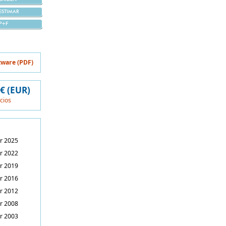
ESTIMAR
P+F
tware (PDF)
 € (EUR)
ecios
r 2025
r 2022
r 2019
r 2016
r 2012
r 2008
r 2003