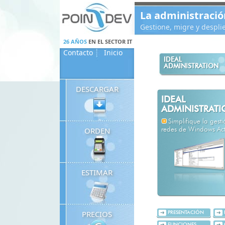
Panneau de gestion des cookies
La administració
Gestione, migre y despl
26 AÑOS
EN EL SECTOR IT
Contacto
Inicio
IDEAL
ADMINISTRATION
DESCARGAR
IDEAL
ADMINISTRAT
Simplifique la gest
ORDEN
redes de Windows Acti
ESTIMAR
PRECIOS
PRESENTACIÓN
FUNCIONES