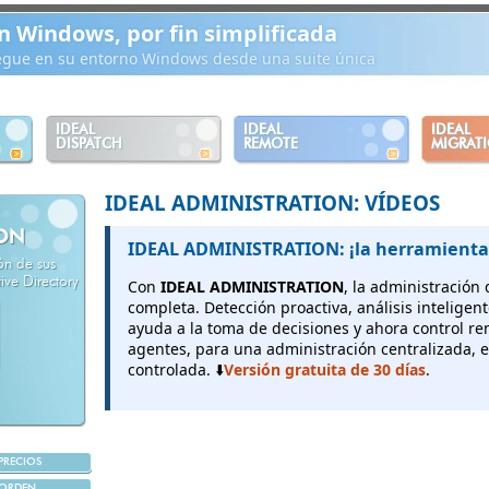
n Windows, por fin simplificada
iegue en su entorno Windows desde una suite única
IDEAL
IDEAL
IDEAL
DISPATCH
REMOTE
MIGRAT
IDEAL ADMINISTRATION: VÍDEOS
ION
IDEAL ADMINISTRATION: ¡la herramienta
ión de sus
ve Directory
Con
IDEAL ADMINISTRATION
, la administración
completa. Detección proactiva, análisis inteligen
ayuda a la toma de decisiones y ahora control r
agentes, para una administración centralizada, e
controlada. ⬇️
Versión gratuita de 30 días
.
PRECIOS
ORDEN