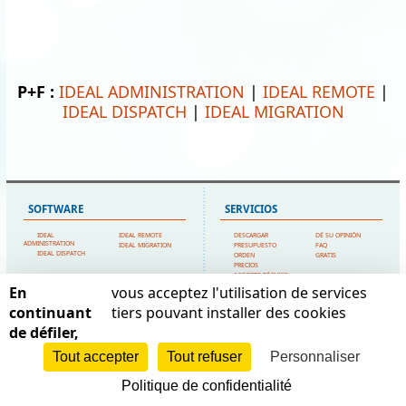
P+F :
IDEAL ADMINISTRATION
|
IDEAL REMOTE
|
IDEAL DISPATCH
|
IDEAL MIGRATION
SOFTWARE
SERVICIOS
IDEAL
IDEAL REMOTE
DESCARGAR
DÉ SU OPINIÓN
ADMINISTRATION
IDEAL MIGRATION
PRESUPUESTO
FAQ
IDEAL DISPATCH
ORDEN
GRATIS
PRECIOS
SOPORTE TÉCNICO
En
vous acceptez l'utilisation de services
MAPA DEL SITIO
POINTDEV
continuant
tiers pouvant installer des cookies
de défiler,
INICIO
MI CUENTA
ESPACE REVA
CONTACTE CON
TESTIMONIOS
2 ALLEE JOSIME MARTIN
NOSOTROS
MENCIONES LEGALES
Tout accepter
Tout refuser
Personnaliser
13160 CHATEAURENARD
POINTDEV
MAPA DEL SITIO
REFERENCIAS
FRANCE
DISTRIBUIDORES
Politique de confidentialité