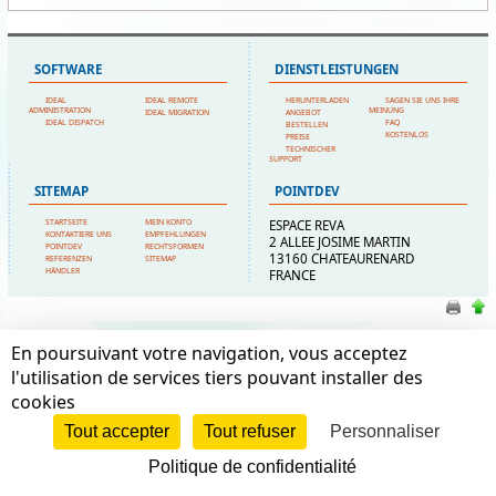
SOFTWARE
DIENSTLEISTUNGEN
IDEAL
IDEAL REMOTE
HERUNTERLADEN
SAGEN SIE UNS IHRE
ADMINISTRATION
MEINUNG
IDEAL MIGRATION
ANGEBOT
IDEAL DISPATCH
FAQ
BESTELLEN
KOSTENLOS
PREISE
TECHNISCHER
SUPPORT
SITEMAP
POINTDEV
STARTSEITE
MEIN KONTO
ESPACE REVA
KONTAKTIERE UNS
EMPFEHLUNGEN
2 ALLEE JOSIME MARTIN
POINTDEV
RECHTSFORMEN
13160 CHATEAURENARD
REFERENZEN
SITEMAP
HÄNDLER
FRANCE
En poursuivant votre navigation, vous acceptez
l'utilisation de services tiers pouvant installer des
cookies
Tout accepter
Tout refuser
Personnaliser
Politique de confidentialité