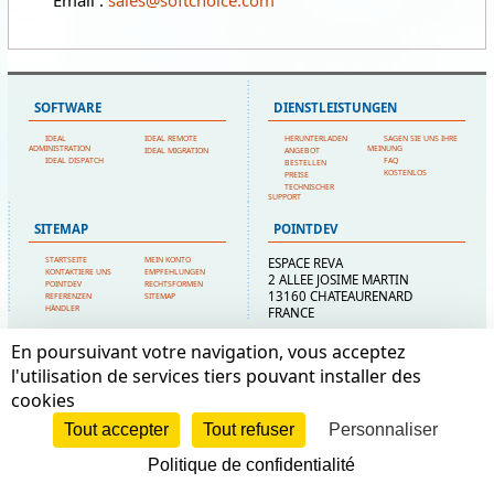
Email :
sales@softchoice.com
SOFTWARE
DIENSTLEISTUNGEN
IDEAL
IDEAL REMOTE
HERUNTERLADEN
SAGEN SIE UNS IHRE
ADMINISTRATION
MEINUNG
IDEAL MIGRATION
ANGEBOT
IDEAL DISPATCH
FAQ
BESTELLEN
KOSTENLOS
PREISE
TECHNISCHER
SUPPORT
SITEMAP
POINTDEV
STARTSEITE
MEIN KONTO
ESPACE REVA
KONTAKTIERE UNS
EMPFEHLUNGEN
2 ALLEE JOSIME MARTIN
POINTDEV
RECHTSFORMEN
13160 CHATEAURENARD
REFERENZEN
SITEMAP
HÄNDLER
FRANCE
En poursuivant votre navigation, vous acceptez
l'utilisation de services tiers pouvant installer des
cookies
Tout accepter
Tout refuser
Personnaliser
Politique de confidentialité