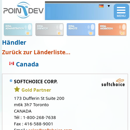
Panneau de gestion des cookies
IDEAL
IDEAL
IDEAL
IDEAL
ADMINISTRATION
DISPATCH
REMOTE
MIGRATION
Händler
Zurück zur Länderliste...
Canada
SOFTCHOICE CORP.
Gold Partner
173 Dufferin St Suite 200
m6k 3h7 Toronto
CANADA
Tél : 1-800-268-7638
Fax : 416-588-9001