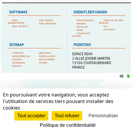
SOFTWARE
DIENSTLEISTUNGEN
IDEAL
IDEAL REMOTE
HERUNTERLADEN
SAGEN SIE UNS IHRE
ADMINISTRATION
MEINUNG
IDEAL MIGRATION
ANGEBOT
IDEAL DISPATCH
FAQ
BESTELLEN
KOSTENLOS
PREISE
TECHNISCHER
SUPPORT
SITEMAP
POINTDEV
STARTSEITE
MEIN KONTO
ESPACE REVA
KONTAKTIERE UNS
EMPFEHLUNGEN
2 ALLEE JOSIME MARTIN
POINTDEV
RECHTSFORMEN
13160 CHATEAURENARD
REFERENZEN
SITEMAP
HÄNDLER
FRANCE
En poursuivant votre navigation, vous acceptez
l'utilisation de services tiers pouvant installer des
cookies
Tout accepter
Tout refuser
Personnaliser
Politique de confidentialité