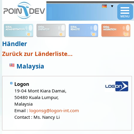
Panneau de gestion des cookies
IDEAL
IDEAL
IDEAL
IDEAL
ADMINISTRATION
DISPATCH
REMOTE
MIGRATION
Händler
Zurück zur Länderliste...
Malaysia
Logon
19-04 Mont Kiara Damai,
50480 Kuala Lumpur,
Malaysia
Email :
logonsg@logon-int.com
Contact : Ms. Nancy Li