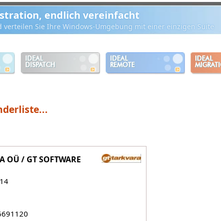
ration, endlich vereinfacht
d verteilen Sie Ihre Windows-Umgebung mit einer einzigen Suite
IDEAL
IDEAL
IDEAL
DISPATCH
REMOTE
MIGRAT
derliste...
A OÜ / GT SOFTWARE
114
 6691120