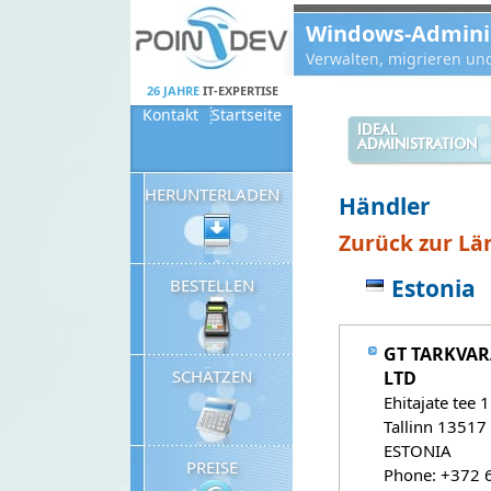
Panneau de gestion des cookies
Windows-Administ
Verwalten, migrieren un
26 JAHRE
IT-EXPERTISE
Kontakt
Startseite
IDEAL
ADMINISTRATION
HERUNTERLADEN
Händler
Zurück zur Län
Estonia
BESTELLEN
GT TARKVAR
SCHÄTZEN
LTD
Ehitajate tee 
Tallinn 13517
ESTONIA
PREISE
Phone: +372