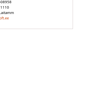
 608958
91110
 Laitamm
ft.ee