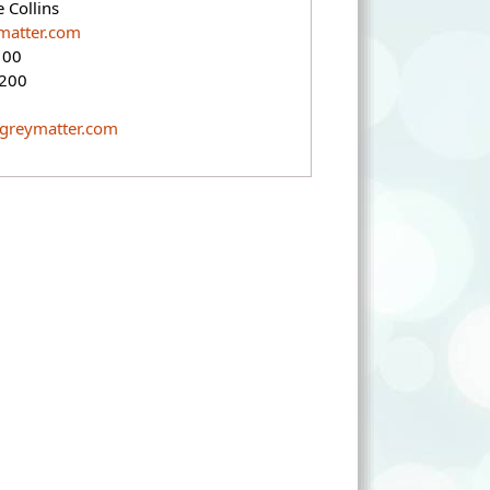
 Collins
matter.com
100
4200
greymatter.com