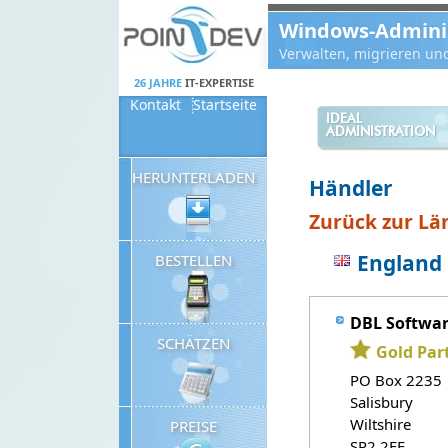
Panneau de gestion des cookies
Windows-Administ
Verwalten, migrieren un
26 JAHRE
IT-EXPERTISE
Kontakt
Startseite
IDEAL
ADMINISTRATION
HERUNTERLADEN
Händler
Zurück zur Län
England
BESTELLEN
DBL Softwa
SCHÄTZEN
Gold Par
PO Box 2235
Salisbury
Wiltshire
PREISE
SP2 2FE