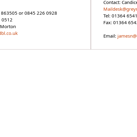
Contact: Candice
Maildesk@grey
 863505 or 0845 226 0928
Tel: 01364 654
6 0512
Fax: 01364 65
 Morton
bl.co.uk
Email:
jamesn@