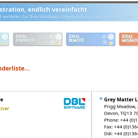
ration, endlich vereinfacht
d verteilen Sie Ihre Windows-Umgebung mit einer einzigen Suite
IDEAL
IDEAL
IDEAL
DISPATCH
REMOTE
MIGRAT
derliste...
re
Grey Matter L
Prigg Meadow, 
tner
Devon, TQ13 7
Phone: +44 (0)
Fax: +44 (0)13
Ddi: +44 (0)13