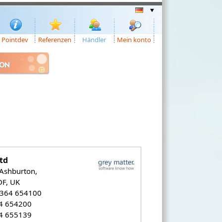
Pointdev
Referenzen
Händler
Mein konto
ION
td
Ashburton,
DF, UK
1364 654100
64 654200
64 655139