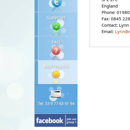
England
Phone: 01980
SUPPORT
Fax: 0845 22
Contact: Lynn
Email:
Lynn@d
FAQ
KOSTENLOS
Tel: 33 9 77 63 61 94