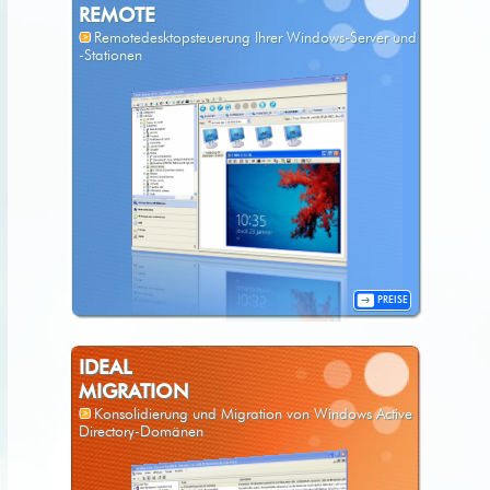
REMOTE
Remotedesktopsteuerung Ihrer Windows-Server und
-Stationen
PREISE
IDEAL
MIGRATION
Konsolidierung und Migration von Windows Active
Directory-Domänen