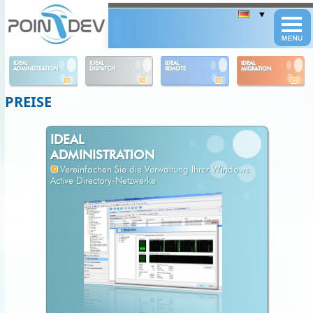
Panneau de gestion des cookies
IDEAL
IDEAL
IDEAL
IDEAL
ADMINISTRATION
DISPATCH
REMOTE
MIGRATION
PREISE
IDEAL
ADMINISTRATION
Vereinfachen Sie die Verwaltung Ihrer Windows
Active Directory-Netzwerke