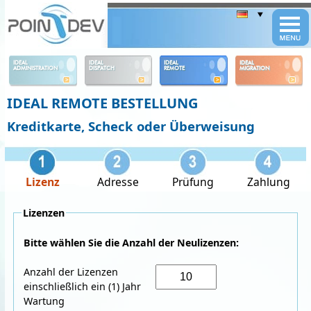
Panneau de gestion des cookies
IDEAL
IDEAL
IDEAL
IDEAL
ADMINISTRATION
DISPATCH
REMOTE
MIGRATION
IDEAL REMOTE BESTELLUNG
Kreditkarte, Scheck oder Überweisung
Lizenz
Adresse
Prüfung
Zahlung
Lizenzen
Bitte wählen Sie die Anzahl der Neulizenzen:
Anzahl der Lizenzen
einschließlich ein (1) Jahr
Wartung