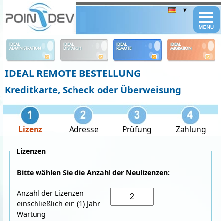
Panneau de gestion des cookies
IDEAL
IDEAL
IDEAL
IDEAL
ADMINISTRATION
DISPATCH
REMOTE
MIGRATION
IDEAL REMOTE BESTELLUNG
Kreditkarte, Scheck oder Überweisung
Lizenz
Adresse
Prüfung
Zahlung
Lizenzen
Bitte wählen Sie die Anzahl der Neulizenzen:
Anzahl der Lizenzen
einschließlich ein (1) Jahr
Wartung