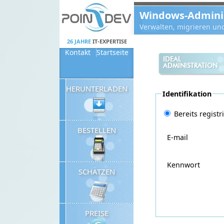
Panneau de gestion des cookies
Windows-Administ
Verwalten, migrieren un
26 JAHRE
IT-EXPERTISE
Kontakt
Startseite
IDEAL
ADMINISTRATION
HERUNTERLADEN
Identifikation
Bereits registr
BESTELLEN
E-mail
Kennwort
SCHÄTZEN
PREISE