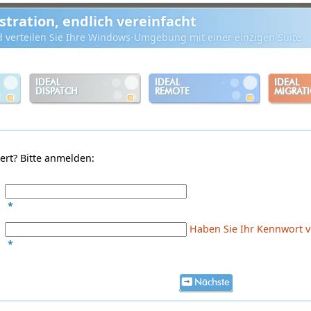
ration, endlich vereinfacht
d verteilen Sie Ihre Windows-Umgebung mit einer einzigen Suite
IDEAL
IDEAL
IDEAL
DISPATCH
REMOTE
MIGRAT
iert? Bitte anmelden:
*
Haben Sie Ihr Kennwort ve
*
Nächste