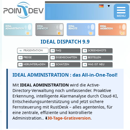
Panneau de gestion des cookies
IDEAL
IDEAL
IDEAL
IDEAL
ADMINISTRATION
DISPATCH
REMOTE
MIGRATION
IDEAL DISPATCH 9.9
PRÄSENTATION
FAQ
SCREENSHOTS
PREISE
EIGENSCHAFTEN
BESTELLEN
HERUNTERLADEN
SCHÄTZEN
WAS IST NEU
IDEAL ADMINISTRATION : das All-in-One-Tool!
Mit
IDEAL ADMINISTRATION
wird die Active-
Directory-Verwaltung noch umfassender.
Proaktive
Erkennung, intelligente Alarmanalyse durch Cloud-KI,
Entscheidungsunterstützung und jetzt sichere
Fernsteuerung mit RustDesk – alles agentenlos, für
eine zentrale, effiziente und kontrollierte
Administration.. ⬇️
30-Tage-Gratisversion
.