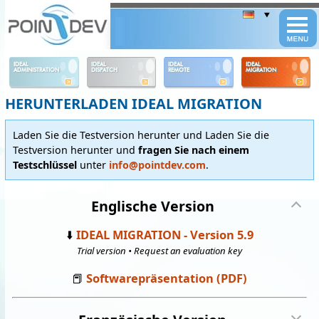
Panneau de gestion des cookies
IDEAL
IDEAL
IDEAL
IDEAL
ADMINISTRATION
DISPATCH
REMOTE
MIGRATION
HERUNTERLADEN IDEAL MIGRATION
Laden Sie die Testversion herunter und Laden Sie die
Testversion herunter und
fragen Sie nach einem
Testschlüssel
unter
info@pointdev.com
.
Englische Version
⬇️
IDEAL MIGRATION - Version 5.9
Trial version • Request an evaluation key
📕
Softwarepräsentation (PDF)