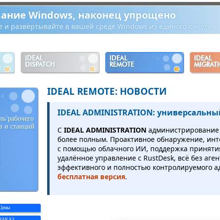
ание Windows, наконец упрощено
е и развёртывайте в вашей среде Windows из единого пакета
IDEAL
IDEAL
IDEAL
DISPATCH
REMOTE
MIGRAT
IDEAL REMOTE: НОВОСТИ
IDEAL ADMINISTRATION: универсальны
ль рабочего
в и станций
С
IDEAL ADMINISTRATION
администрирование A
более полным. Проактивное обнаружение, ин
с помощью облачного ИИ, поддержка приняти
удалённое управление с RustDesk, всё без аге
эффективного и полностью контролируемого а
бесплатная версия
.
Цены
ЗАКАЗ