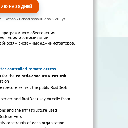
СИЮ НА 30 ДНЕЙ
а • Готово к использованию за 5 минут
 программного обеспечения.
лучшения и оптимизации,
ебностям системных администраторов.
tter controlled remote access
n for the
Pointdev secure RustDesk
ersion
ev secure server, the public RustDesk
y server and RustDesk key directly from
ons and the infrastructure used
Desk servers
ity constraints of each organization