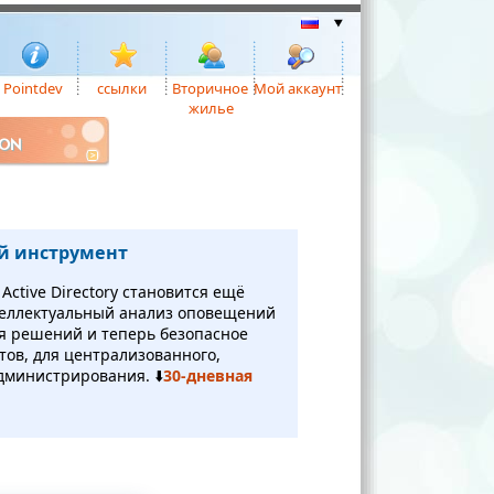
Pointdev
ссылки
Вторичное
Мой аккаунт
жилье
ION
й инструмент
ctive Directory становится ещё
теллектуальный анализ оповещений
я решений и теперь безопасное
нтов, для централизованного,
дминистрирования. ⬇️
30-дневная