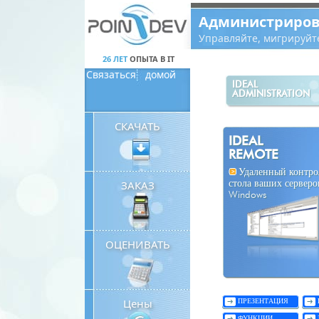
Panneau de gestion des cookies
Администриров
Управляйте, мигрируйт
26 ЛЕТ
ОПЫТА В IT
Связаться
домой
IDEAL
ADMINISTRATION
СКАЧАТЬ
IDEAL
REMOTE
Удаленный контро
ЗАКАЗ
стола ваших серверо
Windows
ОЦЕНИВАТЬ
Цены
ПРЕЗЕНТАЦИЯ
ФУНКЦИИ