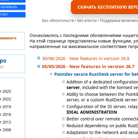
СКАЧАТЬ БЕСПЛАТНУЮ ВЕР
ОЦЕНИВАТЬ
ЧАВО
Без обязательств • Без агента • Поддержка включен
Ознакомьтесь с последними обновлениями нашего
раммного
На этой странице представлены новые функции, у
направленные на максимальное соответствие потр
30/06/2026 - New features in version 26.8
вро
05/05/2026 - New features in version 26.7
ст
Pointdev secure RustDesk server for be
Addition of a dedicated configuratio
server
, included with the licensed v
r 2025
Ability to choose between the Pointd
r 2022
server, or a custom RustDesk server
Configuration of the ID server, rela
r 2019
IDEAL ADMINISTRATION
r 2016
Better control over remote connecti
r 2012
Reduced dependency on public Rust
r 2008
Adaptation to the network and secur